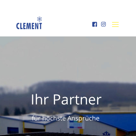
Ihr Partner
f
ü
r
h
ö
c
h
s
t
e
A
n
s
p
r
ü
c
h
e